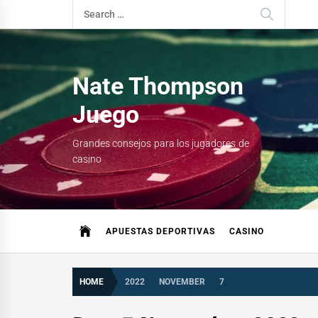
Skip
Search
to
for:
content
Nate Thompson
Juego
Grandes consejos para los jugadores de
casino
APUESTAS DEPORTIVAS
CASINO
HOME
2022
NOVEMBER
7