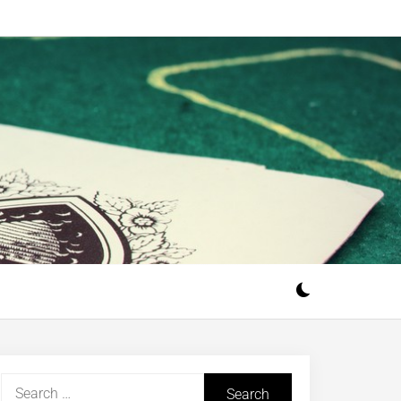
Search